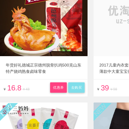
年货好礼德城正宗德州脱骨扒鸡500克山东
2017儿童内衣
特产烧鸡熟食卤味零食
薄款中大童宝宝
16.8
39
优惠券
去购买
￥
￥48
￥
￥98