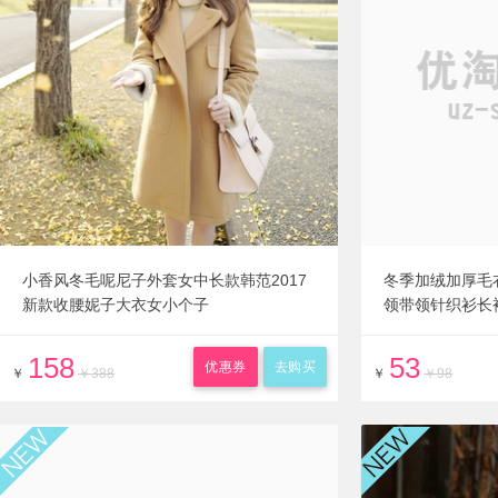
小香风冬毛呢尼子外套女中长款韩范2017
冬季加绒加厚毛
新款收腰妮子大衣女小个子
领带领针织衫长
158
53
优惠券
去购买
￥
￥388
￥
￥98