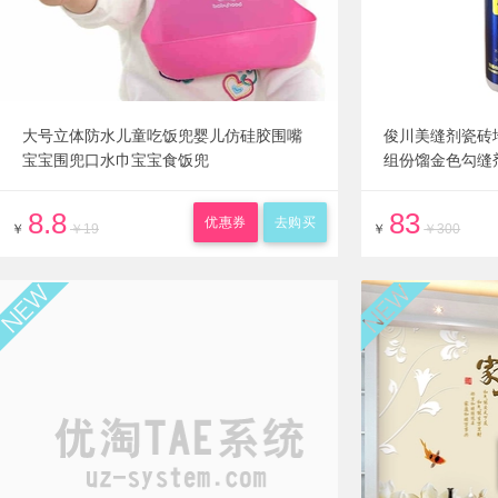
大号立体防水儿童吃饭兜婴儿仿硅胶围嘴
俊川美缝剂瓷砖
宝宝围兜口水巾宝宝食饭兜
组份馏金色勾缝
8.8
83
优惠券
去购买
￥
￥19
￥
￥300