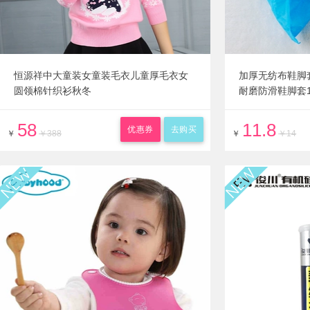
恒源祥中大童装女童装毛衣儿童厚毛衣女
加厚无纺布鞋脚
圆领棉针织衫秋冬
耐磨防滑鞋脚套1
58
11.8
优惠券
去购买
￥
￥388
￥
￥14