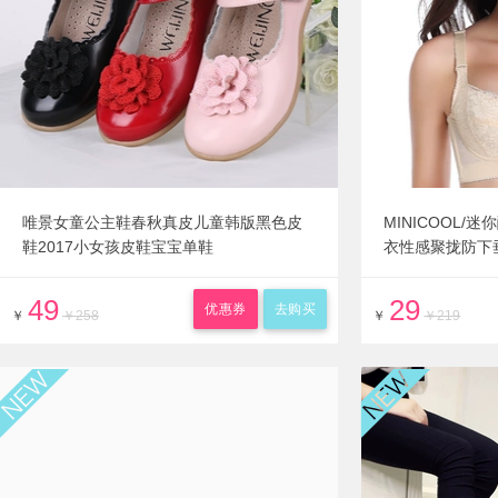
唯景女童公主鞋春秋真皮儿童韩版黑色皮
MINICOOL
鞋2017小女孩皮鞋宝宝单鞋
衣性感聚拢防下
49
29
优惠券
去购买
￥
￥258
￥
￥219