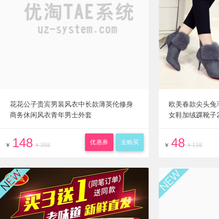
花花公子贵宾男装风衣中长款薄英伦修身
欧美春款尖头兔
商务休闲风衣青年男士外套
女鞋加绒踝靴子2
148
48
优惠券
去购买
￥
￥358
￥
￥138