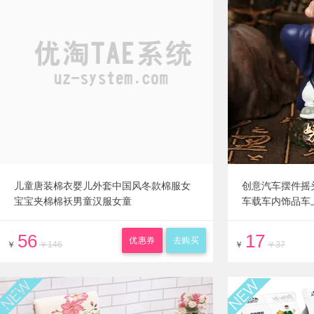
儿童唐装棉衣婴儿外套中国风冬款棉服女
创意汽车摆件摇
宝宝夹棉棉袄男童汉服女童
车载车内饰品车
56
17
优惠券
去购买
￥
￥146
￥
￥37