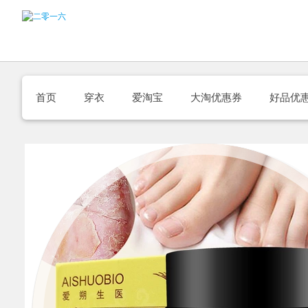
首页
穿衣
爱淘宝
大淘优惠券
好品优