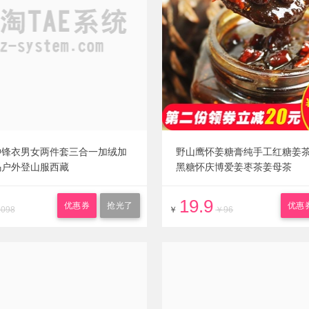
冲锋衣男女两件套三合一加绒加
野山鹰怀姜糖膏纯手工红糖姜
码户外登山服西藏
黑糖怀庆博爱姜枣茶姜母茶
19.9
优惠券
抢光了
优惠
098
￥
￥96