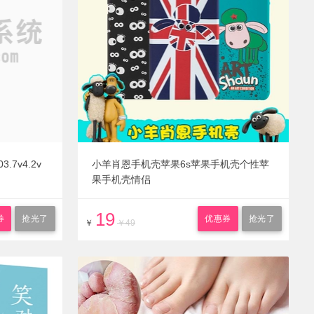
.7v4.2v
小羊肖恩手机壳苹果6s苹果手机壳个性苹
果手机壳情侣
19
券
抢光了
优惠券
抢光了
￥
￥49