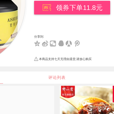
领券下单11.8元
分享到:
本商品支持七天无理由退货,请放心购买
评论列表