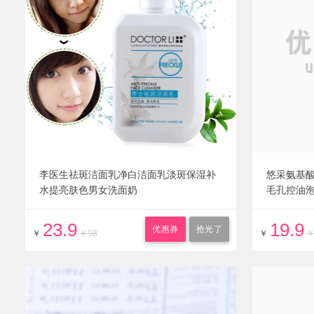
李医生祛斑洁面乳净白洁面乳淡斑保湿补
悠采氨基
水提亮肤色男女洗面奶
毛孔控油
23.9
19.9
优惠券
抢光了
￥
￥98
￥
￥