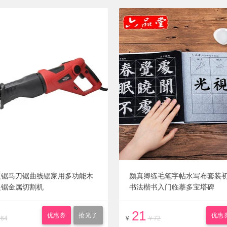
复锯马刀锯曲线锯家用多功能木
颜真卿练毛笔字帖水写布套装
提锯金属切割机
书法楷书入门临摹多宝塔碑
21
优惠券
抢光了
优惠
64
￥
￥72