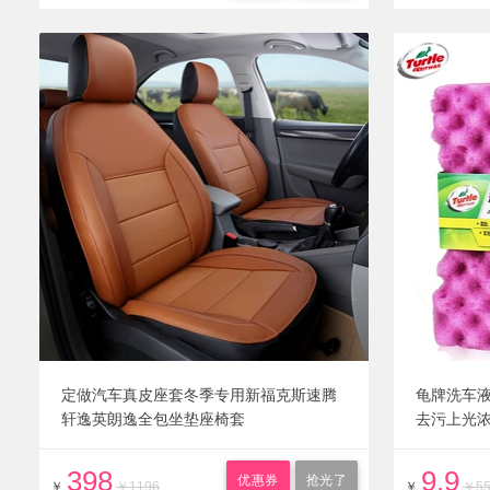
定做汽车真皮座套冬季专用新福克斯速腾
龟牌洗车
轩逸英朗逸全包坐垫座椅套
去污上光
398
9.9
优惠券
抢光了
￥
￥1196
￥
￥5