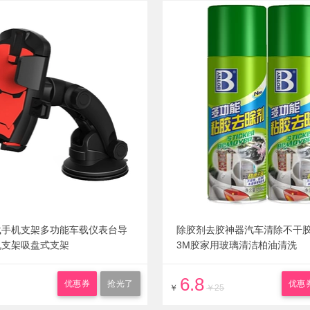
载手机支架多功能车载仪表台导
除胶剂去胶神器汽车清除不干
机支架吸盘式支架
3M胶家用玻璃清洁柏油清洗
6.8
优惠券
抢光了
优惠
￥
￥25