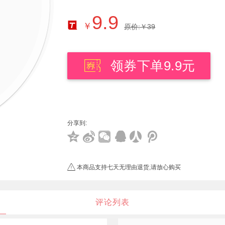
9.9
￥
原价:￥39
领券下单9.9元
分享到:
本商品支持七天无理由退货,请放心购买
评论列表