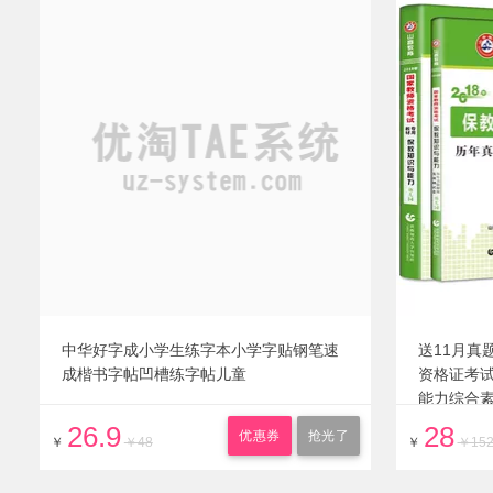
中华好字成小学生练字本小学字贴钢笔速
送11月真
成楷书字帖凹槽练字帖儿童
资格证考
能力综合
中小学真
26.9
28
优惠券
抢光了
￥
￥48
￥
￥15