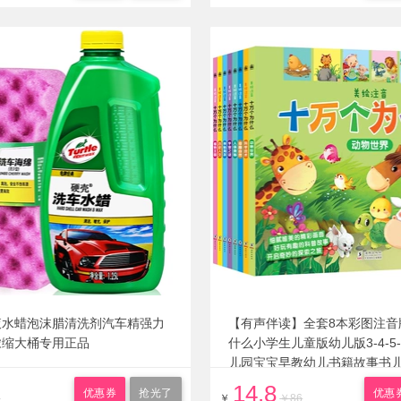
液水蜡泡沫腊清洗剂汽车精强力
【有声伴读】全套8本彩图注音
浓缩大桶专用正品
什么小学生儿童版幼儿版3-4-5
儿园宝宝早教幼儿书籍故事书
物百科全书
14.8
优惠券
抢光了
优惠
5
￥
￥86