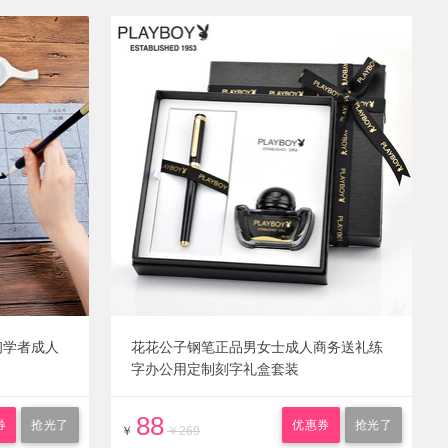
初学者成人
花花公子钢笔正品男女士成人商务送礼练
字办公用定制刻字礼盒套装
88
券
抢光了
优惠券
抢光了
￥
￥269