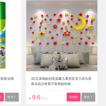
胶粘胶去除
3D立体墙贴创意温馨儿童房亚克力床头星
星水晶沙发客厅装饰贴纸画
9.6
券
抢光了
优惠券
抢光了
￥
￥29