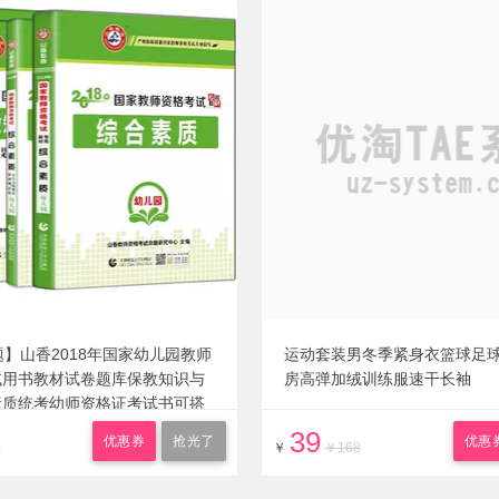
题】山香2018年国家幼儿园教师
运动套装男冬季紧身衣篮球足
试用书教材试卷题库保教知识与
房高弹加绒训练服速干长袖
素质统考幼师资格证考试书可搭
题
39
优惠券
抢光了
优惠
2
￥
￥168