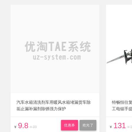
汽车水箱清洗剂车用暖风水箱堵漏货车除
特畅恒往
垢止漏补漏剂除锈强力保护
工电锯手
9.8
131
优惠券
抢光了
￥
￥39
￥
￥1