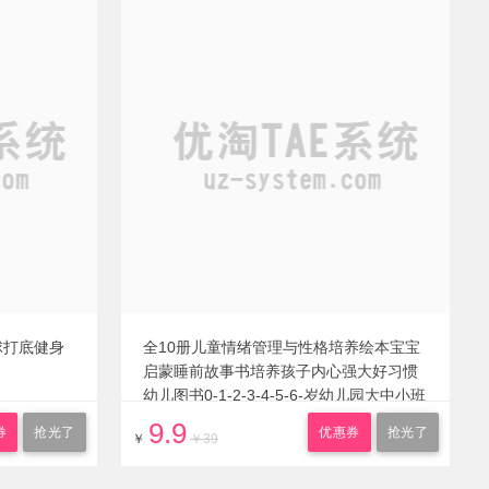
球打底健身
全10册儿童情绪管理与性格培养绘本宝宝
启蒙睡前故事书培养孩子内心强大好习惯
幼儿图书0-1-2-3-4-5-6-岁幼儿园大中小班
图画书籍
9.9
券
抢光了
优惠券
抢光了
￥
￥39