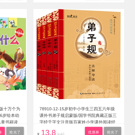
版十万个为
78910-12-15岁初中小学生三四五六年级
-6岁绘本幼
课外书弟子规启蒙版/国学书院典藏正版三
儿童书籍读
字经千字文注音版百家姓小学课外阅读经
典书籍全套
13.8
券
抢光了
优惠券
抢光了
￥
￥42