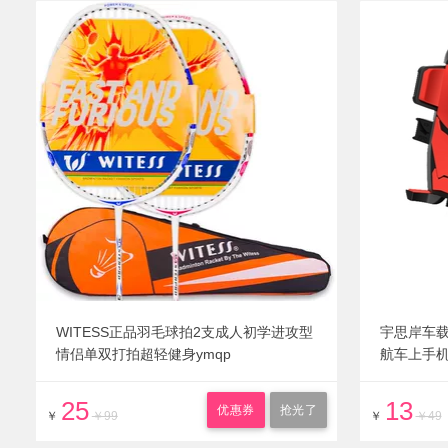
WITESS正品羽毛球拍2支成人初学进攻型
宇思岸车
情侣单双打拍超轻健身ymqp
航车上手
25
13
优惠券
抢光了
￥
￥99
￥
￥49