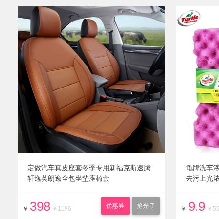
定做汽车真皮座套冬季专用新福克斯速腾
龟牌洗车
轩逸英朗逸全包坐垫座椅套
去污上光
398
9.9
优惠券
抢光了
￥
￥1196
￥
￥5