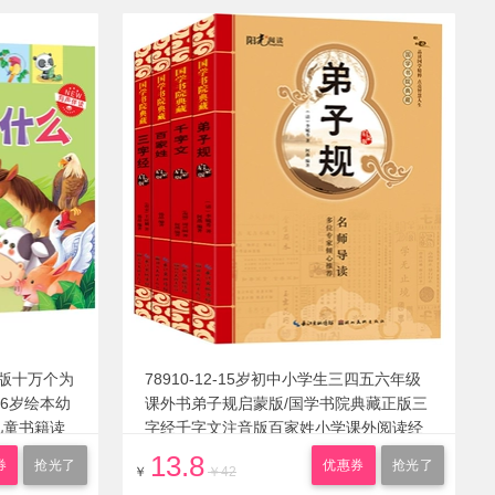
版十万个为
78910-12-15岁初中小学生三四五六年级
-6岁绘本幼
课外书弟子规启蒙版/国学书院典藏正版三
儿童书籍读
字经千字文注音版百家姓小学课外阅读经
典书籍全套
13.8
券
抢光了
优惠券
抢光了
￥
￥42