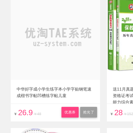
中华好字成小学生练字本小学字贴钢笔速
送11月真
成楷书字帖凹槽练字帖儿童
资格证考
能力综合
中小学真
26.9
28
优惠券
抢光了
￥
￥48
￥
￥15