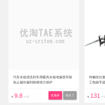
汽车水箱清洗剂车用暖风水箱堵漏货车除
特畅恒往
垢止漏补漏剂除锈强力保护
工电锯手
9.8
131
优惠券
抢光了
￥
￥39
￥
￥1