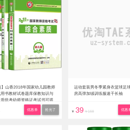
题】山香2018年国家幼儿园教师
运动套装男冬季紧身衣篮球足
试用书教材试卷题库保教知识与
房高弹加绒训练服速干长袖
素质统考幼师资格证考试书可搭
题
39
优惠券
抢光了
优惠
2
￥
￥168