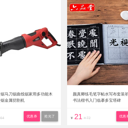
复锯马刀锯曲线锯家用多功能木
颜真卿练毛笔字帖水写布套装
提锯金属切割机
书法楷书入门临摹多宝塔碑
21
优惠券
抢光了
优惠
64
￥
￥72