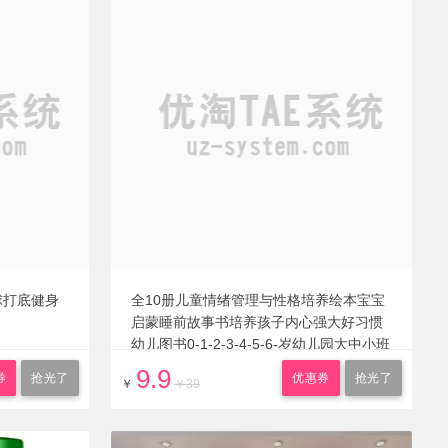
球打底健身
全10册儿童情绪管理与性格培养绘本宝宝
启蒙睡前故事书培养孩子内心强大好习惯
幼儿图书0-1-2-3-4-5-6-岁幼儿园大中小班
图画书籍
9.9
券
抢光了
优惠券
抢光了
￥
￥39