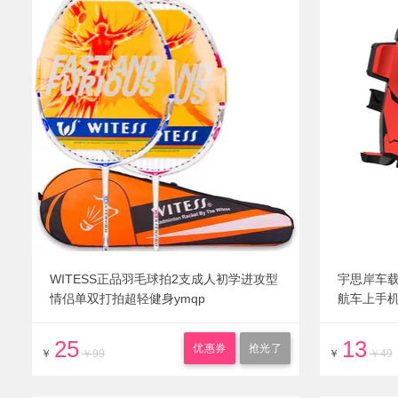
WITESS正品羽毛球拍2支成人初学进攻型
宇思岸车
情侣单双打拍超轻健身ymqp
航车上手
25
13
优惠券
抢光了
￥
￥99
￥
￥49