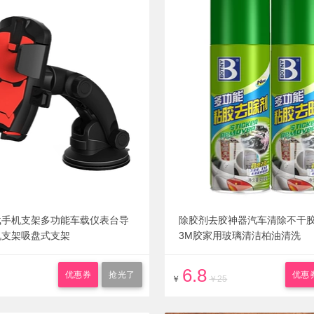
载手机支架多功能车载仪表台导
除胶剂去胶神器汽车清除不干
机支架吸盘式支架
3M胶家用玻璃清洁柏油清洗
6.8
优惠券
抢光了
优惠
￥
￥25