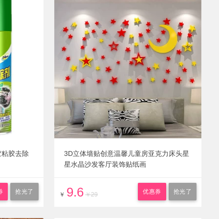
胶粘胶去除
3D立体墙贴创意温馨儿童房亚克力床头星
星水晶沙发客厅装饰贴纸画
9.6
券
抢光了
优惠券
抢光了
￥
￥29