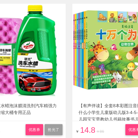
液水蜡泡沫腊清洗剂汽车精强力
【有声伴读】全套8本彩图注音
浓缩大桶专用正品
什么小学生儿童版幼儿版3-4-5
儿园宝宝早教幼儿书籍故事书
物百科全书
14.8
优惠券
抢光了
优惠
5
￥
￥86