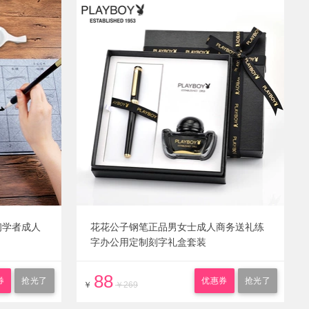
初学者成人
花花公子钢笔正品男女士成人商务送礼练
字办公用定制刻字礼盒套装
88
券
抢光了
优惠券
抢光了
￥
￥269