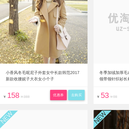
小香风冬毛呢尼子外套女中长款韩范2017
冬季加绒加厚毛
新款收腰妮子大衣女小个子
领带领针织衫长
158
53
优惠券
去购买
￥
￥388
￥
￥98