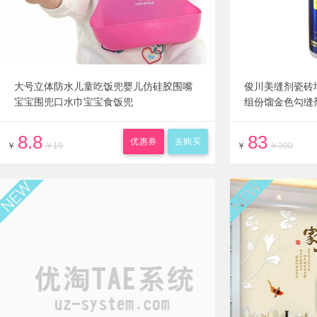
大号立体防水儿童吃饭兜婴儿仿硅胶围嘴
俊川美缝剂瓷砖
宝宝围兜口水巾宝宝食饭兜
组份馏金色勾缝
8.8
83
优惠券
去购买
￥
￥19
￥
￥300