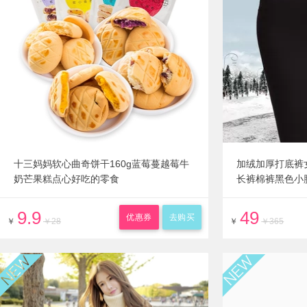
十三妈妈软心曲奇饼干160g蓝莓蔓越莓牛
加绒加厚打底裤女
奶芒果糕点心好吃的零食
长裤棉裤黑色小
9.9
49
优惠券
去购买
￥
￥28
￥
￥365