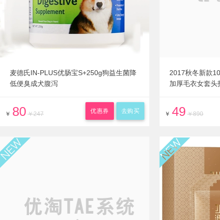
麦德氏IN-PLUS优肠宝S+250g狗益生菌降
2017秋冬新款
低便臭成犬腹泻
加厚毛衣女套头
80
49
优惠券
去购买
￥
￥247
￥
￥890