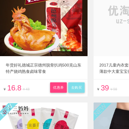
年货好礼德城正宗德州脱骨扒鸡500克山东
2017儿童内衣
特产烧鸡熟食卤味零食
薄款中大童宝宝
16.8
39
优惠券
去购买
￥
￥48
￥
￥98