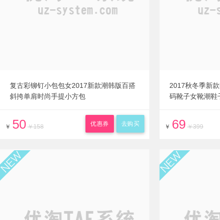
复古彩铆钉小包包女2017新款潮韩版百搭
2017秋冬季新
斜挎单肩时尚手提小方包
码靴子女靴潮鞋
50
69
优惠券
去购买
￥
￥158
￥
￥399