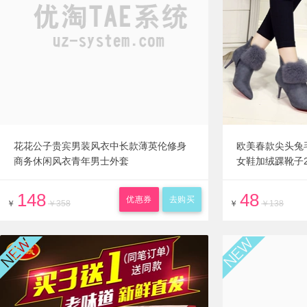
花花公子贵宾男装风衣中长款薄英伦修身
欧美春款尖头兔
商务休闲风衣青年男士外套
女鞋加绒踝靴子2
148
48
优惠券
去购买
￥
￥358
￥
￥138