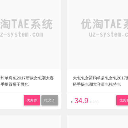
约单肩包2017新款女包潮大容
大包包女简约单肩包女包2017
尚手提百搭子母包
搭手提包潮大容量包托特包
34.9
优惠券
抢光了
优惠
2
￥
￥230