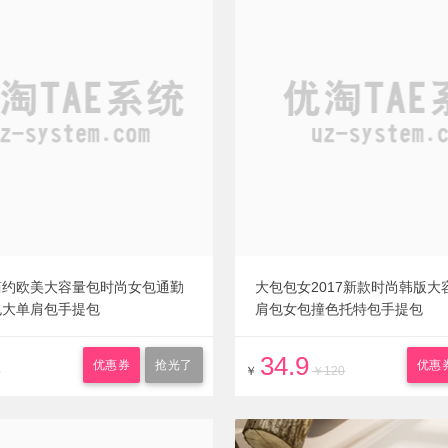
简约欧美大容量包时尚女包通勤
大包包女2017新款时尚韩版大
包大单肩包手提包
肩包女包撞色托特包手提包
34.9
优惠券
抢光了
优惠
8
￥
￥120