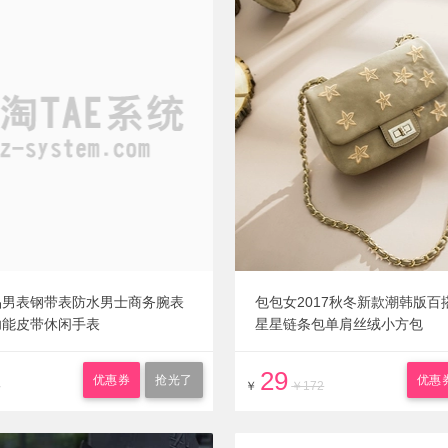
品男表钢带表防水男士商务腕表
包包女2017秋冬新款潮韩版百
功能皮带休闲手表
星星链条包单肩丝绒小方包
29
优惠券
抢光了
优惠
8
￥
￥172