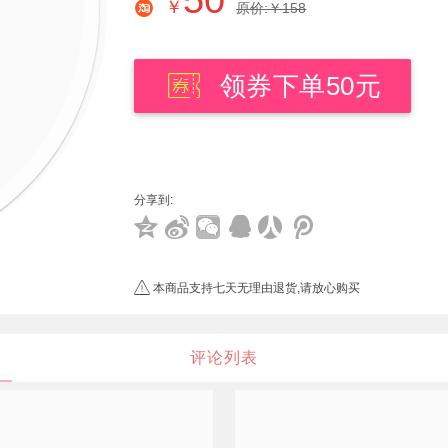
50
￥
原价:￥158
领券下单50元
分享到:
本商品支持七天无理由退货,请放心购买
评论列表