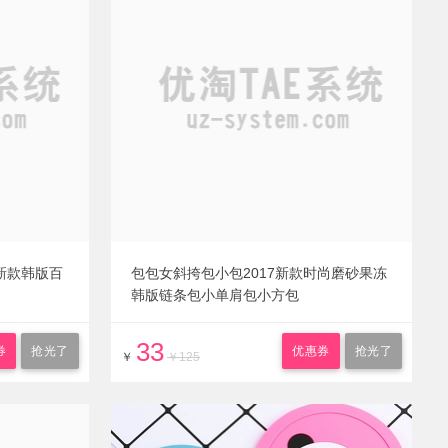
新款韩版百
包包女斜挎包小包2017新款时尚磨砂果冻
韩版链条包小单肩包小方包
33
券
抢光了
优惠券
抢光了
￥
￥125