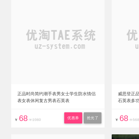
正品时尚简约潮手表男女士学生防水情侣
威思登正
表女表休闲复古男表石英表
石英表多
68
68
优惠券
抢光了
￥
￥1980
￥
￥56