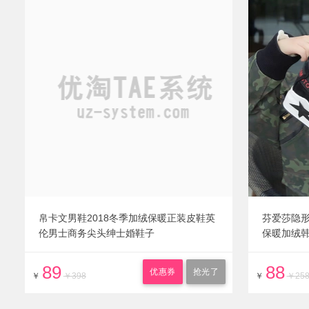
帛卡文男鞋2018冬季加绒保暖正装皮鞋英
芬爱莎隐
伦男士商务尖头绅士婚鞋子
保暖加绒
89
88
优惠券
抢光了
￥
￥398
￥
￥25