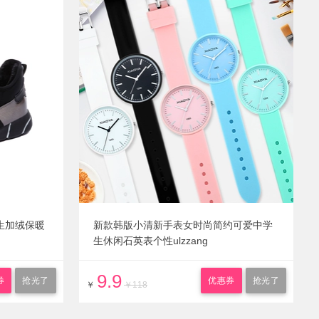
生加绒保暖
新款韩版小清新手表女时尚简约可爱中学
生休闲石英表个性ulzzang
9.9
券
抢光了
优惠券
抢光了
￥
￥118