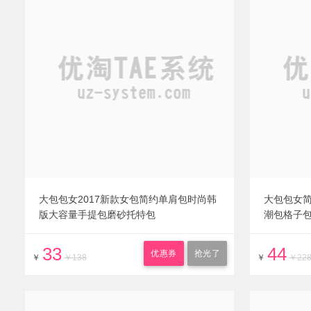
大包包女2017新款女包简约单肩包时尚韩
大包包女
版大容量手提包磨砂托特包
潮包格子
33
44
优惠券
抢光了
￥
￥138
￥
￥22