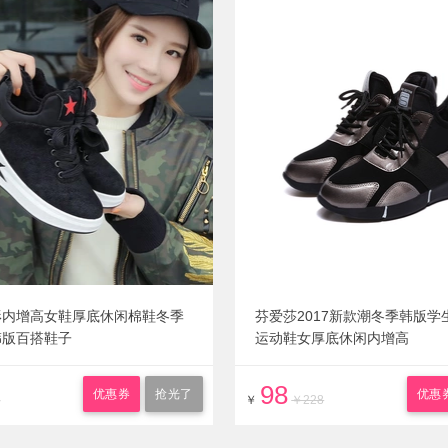
形内增高女鞋厚底休闲棉鞋冬季
芬爱莎2017新款潮冬季韩版学
韩版百搭鞋子
运动鞋女厚底休闲内增高
98
优惠券
抢光了
优惠
8
￥
￥228