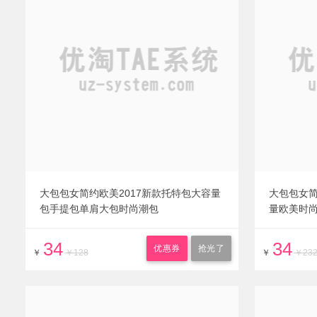
大包包女简约欧美2017新款托特包大容量
大包包女简
包手提包单肩大包时尚潮包
量欧美时
34
34
优惠券
抢光了
￥
￥128
￥
￥23