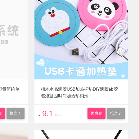
容量简约单
相木水晶滴胶USB加热杯垫DIY滴胶ab胶
缩短凝固时间加热垫消泡
9.1
券
抢光了
优惠券
抢光了
￥
￥11