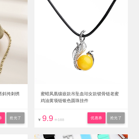
搭斜挎刺绣
蜜蜡凤凰镶嵌款吊坠血珀女款锁骨链老蜜
鸡油黄项链银色圆珠挂件
9.9
券
抢光了
优惠券
抢光了
￥
￥188