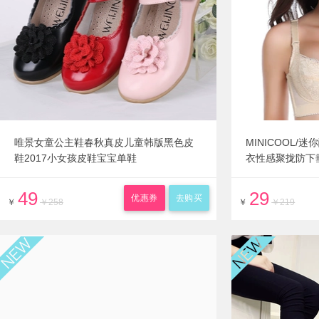
唯景女童公主鞋春秋真皮儿童韩版黑色皮
MINICOOL
鞋2017小女孩皮鞋宝宝单鞋
衣性感聚拢防下
49
29
优惠券
去购买
￥
￥258
￥
￥219