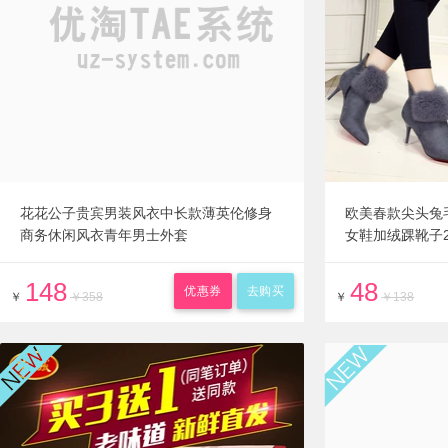
花花公子贵宾男装风衣中长款薄英伦修身
欧美春款尖头兔
商务休闲风衣青年男士外套
女鞋加绒踝靴子2
148
48
优惠券
去购买
￥
￥358
￥
￥138