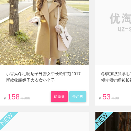
小香风冬毛呢尼子外套女中长款韩范2017
冬季加绒加厚毛
新款收腰妮子大衣女小个子
领带领针织衫长
158
53
优惠券
去购买
￥
￥388
￥
￥98