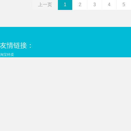
上一页
1
2
3
4
5
友情链接：
淘宝特卖