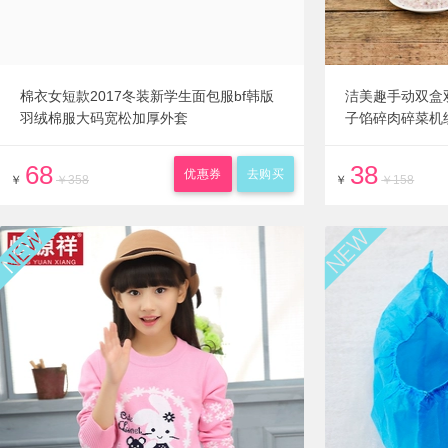
棉衣女短款2017冬装新学生面包服bf韩版
洁美趣手动双盒
羽绒棉服大码宽松加厚外套
子馅碎肉碎菜机
68
38
优惠券
去购买
￥
￥358
￥
￥158