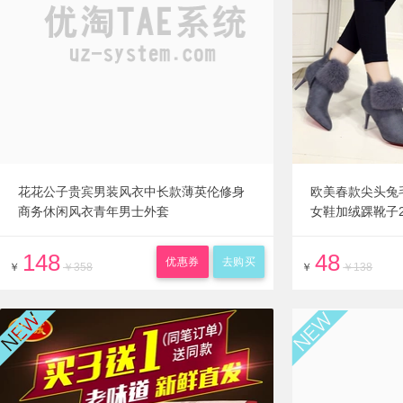
花花公子贵宾男装风衣中长款薄英伦修身
欧美春款尖头兔
商务休闲风衣青年男士外套
女鞋加绒踝靴子2
148
48
优惠券
去购买
￥
￥358
￥
￥138