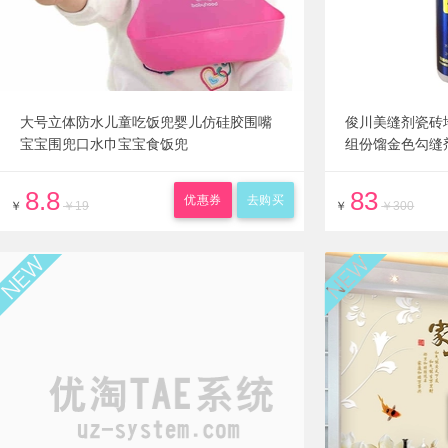
大号立体防水儿童吃饭兜婴儿仿硅胶围嘴
俊川美缝剂瓷砖
宝宝围兜口水巾宝宝食饭兜
组份馏金色勾缝
8.8
83
优惠券
去购买
￥
￥19
￥
￥300