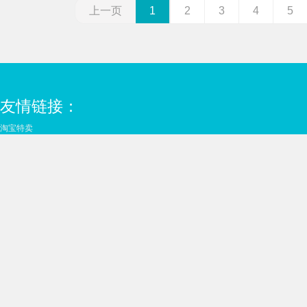
上一页
1
2
3
4
5
友情链接：
淘宝特卖