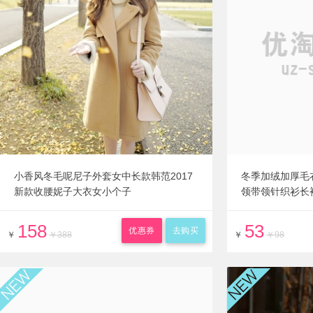
小香风冬毛呢尼子外套女中长款韩范2017
冬季加绒加厚毛
新款收腰妮子大衣女小个子
领带领针织衫长
158
53
优惠券
去购买
￥
￥388
￥
￥98