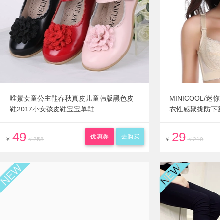
唯景女童公主鞋春秋真皮儿童韩版黑色皮
MINICOOL
鞋2017小女孩皮鞋宝宝单鞋
衣性感聚拢防下
49
29
优惠券
去购买
￥
￥258
￥
￥219