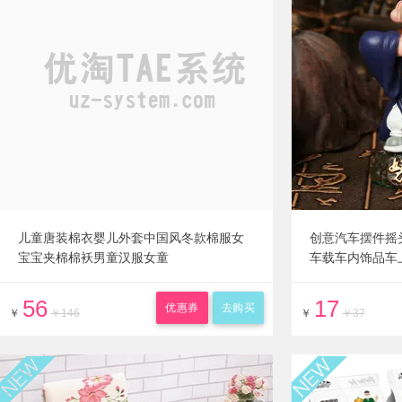
儿童唐装棉衣婴儿外套中国风冬款棉服女
创意汽车摆件摇
宝宝夹棉棉袄男童汉服女童
车载车内饰品车
56
17
优惠券
去购买
￥
￥146
￥
￥37