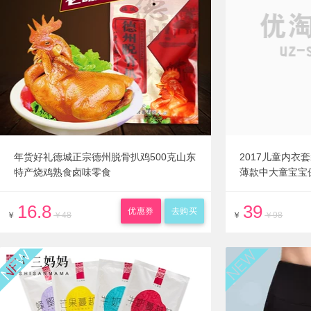
年货好礼德城正宗德州脱骨扒鸡500克山东
2017儿童内衣
特产烧鸡熟食卤味零食
薄款中大童宝宝
16.8
39
优惠券
去购买
￥
￥48
￥
￥98