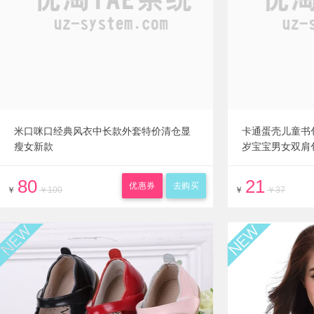
米口咪口经典风衣中长款外套特价清仓显
卡通蛋壳儿童书包
瘦女新款
岁宝宝男女双肩
80
21
优惠券
去购买
￥
￥100
￥
￥37