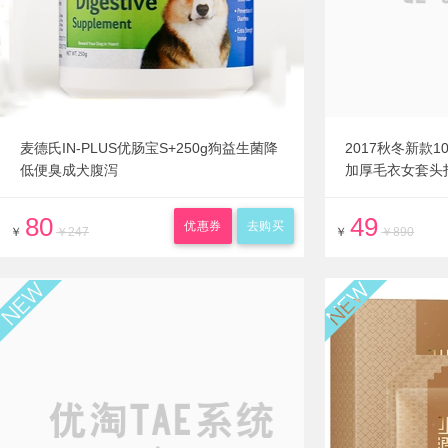
麦德氏IN-PLUS优肠宝S+250g狗益生菌降
2017秋冬新款
低便臭成犬腹泻
加厚毛衣女套头
80
49
优惠券
去购买
￥
￥247
￥
￥890