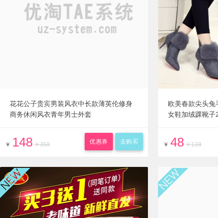
花花公子贵宾男装风衣中长款薄英伦修身
欧美春款尖头兔
商务休闲风衣青年男士外套
女鞋加绒踝靴子2
148
48
优惠券
去购买
￥
￥358
￥
￥138