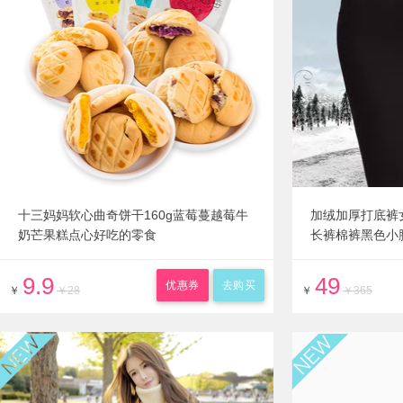
十三妈妈软心曲奇饼干160g蓝莓蔓越莓牛
加绒加厚打底裤女
奶芒果糕点心好吃的零食
长裤棉裤黑色小
9.9
49
优惠券
去购买
￥
￥28
￥
￥365