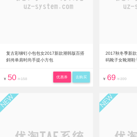
复古彩铆钉小包包女2017新款潮韩版百搭
2017秋冬季新
斜挎单肩时尚手提小方包
码靴子女靴潮鞋
50
69
优惠券
去购买
￥
￥158
￥
￥399