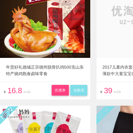
年货好礼德城正宗德州脱骨扒鸡500克山东
2017儿童内衣
特产烧鸡熟食卤味零食
薄款中大童宝宝
16.8
39
优惠券
去购买
￥
￥48
￥
￥98