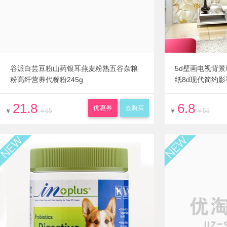
谷派白芸豆粉山药银耳燕麦粉熟五谷杂粮
5d壁画电视背景
粉高纤营养代餐粉245g
纸8d现代简约
21.8
6.8
优惠券
去购买
￥
￥65
￥
￥56