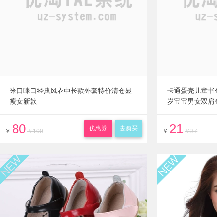
米口咪口经典风衣中长款外套特价清仓显
卡通蛋壳儿童书包
瘦女新款
岁宝宝男女双肩
80
21
优惠券
去购买
￥
￥100
￥
￥37