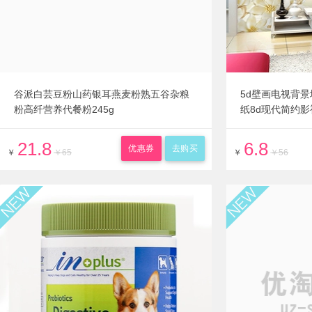
谷派白芸豆粉山药银耳燕麦粉熟五谷杂粮
5d壁画电视背景
粉高纤营养代餐粉245g
纸8d现代简约
21.8
6.8
优惠券
去购买
￥
￥65
￥
￥56