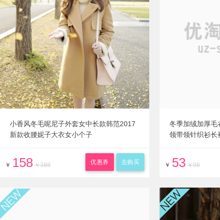
小香风冬毛呢尼子外套女中长款韩范2017
冬季加绒加厚毛
新款收腰妮子大衣女小个子
领带领针织衫长
158
53
优惠券
去购买
￥
￥388
￥
￥98