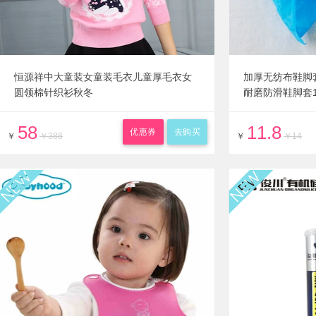
恒源祥中大童装女童装毛衣儿童厚毛衣女
加厚无纺布鞋脚
圆领棉针织衫秋冬
耐磨防滑鞋脚套1
58
11.8
优惠券
去购买
￥
￥388
￥
￥14