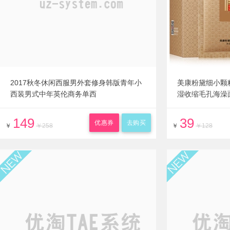
2017秋冬休闲西服男外套修身韩版青年小
美康粉黛细小颗
西装男式中年英伦商务单西
湿收缩毛孔海澡
149
39
优惠券
去购买
￥
￥258
￥
￥128