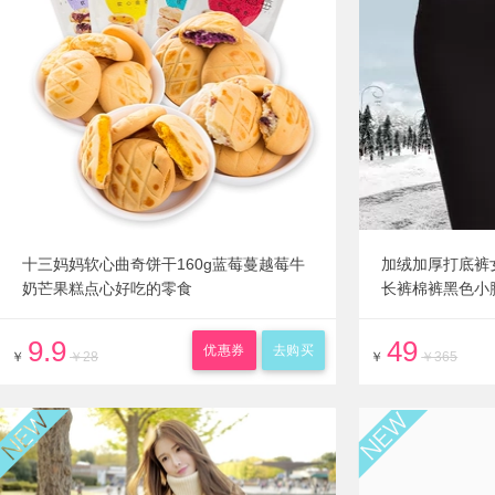
十三妈妈软心曲奇饼干160g蓝莓蔓越莓牛
加绒加厚打底裤女
奶芒果糕点心好吃的零食
长裤棉裤黑色小
9.9
49
优惠券
去购买
￥
￥28
￥
￥365