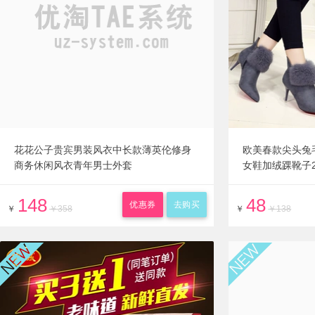
花花公子贵宾男装风衣中长款薄英伦修身
欧美春款尖头兔
商务休闲风衣青年男士外套
女鞋加绒踝靴子2
148
48
优惠券
去购买
￥
￥358
￥
￥138