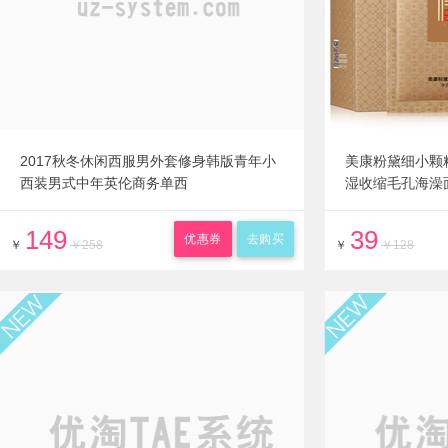
2017秋冬休闲西服男外套修身韩版青年小
美康粉黛细小颗
西装男式中年英伦商务单西
湿收缩毛孔海澡
149
39
优惠券
去购买
￥
￥258
￥
￥128