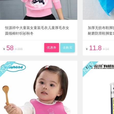
恒源祥中大童装女童装毛衣儿童厚毛衣女
加厚无纺布鞋脚
圆领棉针织衫秋冬
耐磨防滑鞋脚套1
58
11.8
优惠券
去购买
￥
￥388
￥
￥14