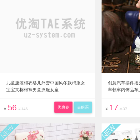
儿童唐装棉衣婴儿外套中国风冬款棉服女
创意汽车摆件摇
宝宝夹棉棉袄男童汉服女童
车载车内饰品车
56
17
优惠券
去购买
￥
￥146
￥
￥37