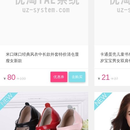
米口咪口经典风衣中长款外套特价清仓显
卡通蛋壳儿童书包
瘦女新款
岁宝宝男女双肩
80
21
优惠券
去购买
￥
￥100
￥
￥37