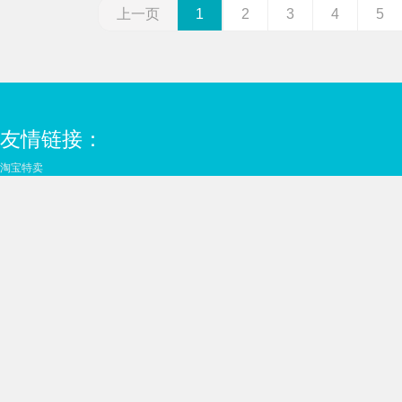
上一页
1
2
3
4
5
友情链接：
淘宝特卖