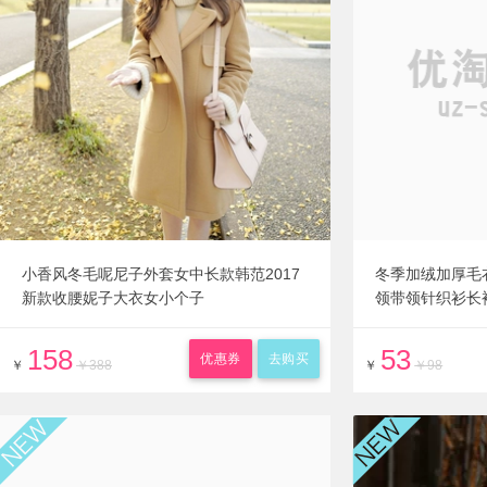
小香风冬毛呢尼子外套女中长款韩范2017
冬季加绒加厚毛
新款收腰妮子大衣女小个子
领带领针织衫长
158
53
优惠券
去购买
￥
￥388
￥
￥98